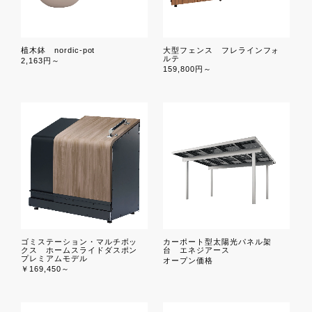
植木鉢 nordic-pot
大型フェンス フレラインフォ
ルテ
2,163円～
159,800円～
ゴミステーション・マルチボッ
カーポート型太陽光パネル架
クス ホームスライドダスポン
台 エネジアース
プレミアムモデル
オープン価格
￥169,450～