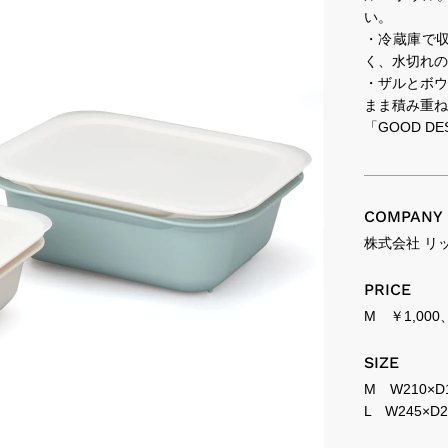
い。
・冷蔵庫で
く、水切れの
・ザルとボウ
まま積み重ね
「GOOD DE
COMPANY
株式会社 リ
PRICE
M ￥1,00
SIZE
M W210×D1
L W245×D