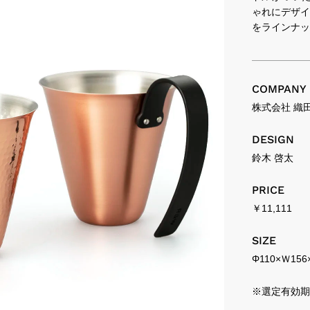
ゃれにデザイ
をラインナッ
COMPANY
株式会社 織
DESIGN
鈴木 啓太
PRICE
￥11,111
SIZE
Φ110×Ｗ156
※選定有効期限