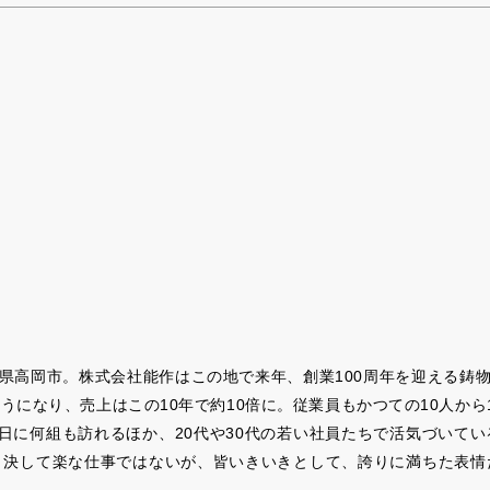
山県高岡市。株式会社能作はこの地で来年、創業100周年を迎える鋳物
になり、売上はこの10年で約10倍に。従業員もかつての10人から
日に何組も訪れるほか、20代や30代の若い社員たちで活気づいて
。決して楽な仕事ではないが、皆いきいきとして、誇りに満ちた表情