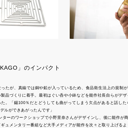
KAGO」のインパクト
ったが、真鍮では銅や鉛が入っているため、食品衛生法上の規制が
い製品づくりに着手。最初はぐい呑や小鉢などを能作社長自らがデザ
た。「錫100％だとどうしても曲がってしまう欠点があると話し
モデルができあがったんです」
センターのワークショップで小野里奈さんがデザインし、後に能作が商品
ドギュメンタリー番組など大手メディアが能作を次々と取り上げるよ